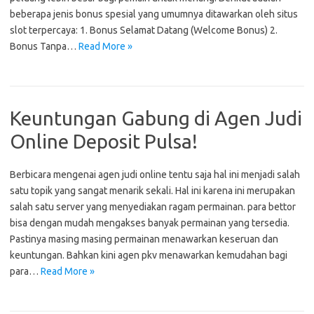
beberapa jenis bonus spesial yang umumnya ditawarkan oleh situs
slot terpercaya: 1. Bonus Selamat Datang (Welcome Bonus) 2.
Bonus Tanpa…
Read More »
Keuntungan Gabung di Agen Judi
Online Deposit Pulsa!
Berbicara mengenai agen judi online tentu saja hal ini menjadi salah
satu topik yang sangat menarik sekali. Hal ini karena ini merupakan
salah satu server yang menyediakan ragam permainan. para bettor
bisa dengan mudah mengakses banyak permainan yang tersedia.
Pastinya masing masing permainan menawarkan keseruan dan
keuntungan. Bahkan kini agen pkv menawarkan kemudahan bagi
para…
Read More »