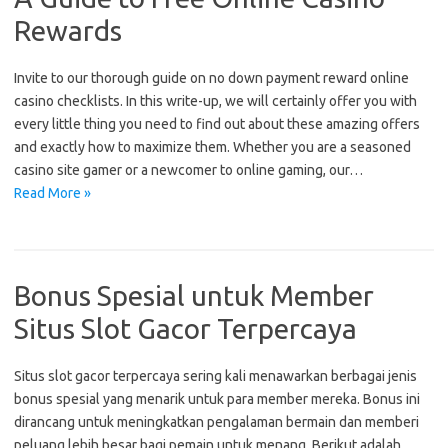
Rewards
Invite to our thorough guide on no down payment reward online
casino checklists. In this write-up, we will certainly offer you with
every little thing you need to find out about these amazing offers
and exactly how to maximize them. Whether you are a seasoned
casino site gamer or a newcomer to online gaming, our…
Read More »
Bonus Spesial untuk Member
Situs Slot Gacor Terpercaya
Situs slot gacor terpercaya sering kali menawarkan berbagai jenis
bonus spesial yang menarik untuk para member mereka. Bonus ini
dirancang untuk meningkatkan pengalaman bermain dan memberi
peluang lebih besar bagi pemain untuk menang. Berikut adalah