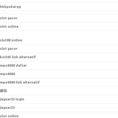
hkbpokerqq
slot gacor
slot online
slot88 online
slot gacor
koi365 link alternatif
mpo8080 daftar
mpo8080
mpo8080 link alternatif
赌场
jaguar33 login
jaguar33
slot online