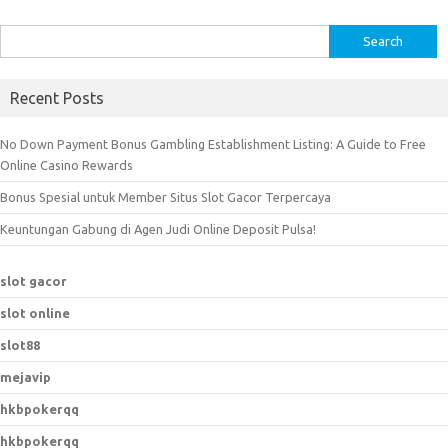
S
e
a
Recent Posts
r
c
No Down Payment Bonus Gambling Establishment Listing: A Guide to Free
h
Online Casino Rewards
f
Bonus Spesial untuk Member Situs Slot Gacor Terpercaya
o
r
Keuntungan Gabung di Agen Judi Online Deposit Pulsa!
:
slot gacor
slot online
slot88
mejavip
hkbpokerqq
hkbpokerqq