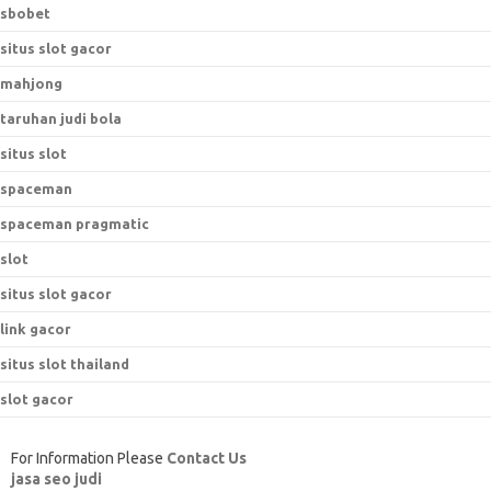
sbobet
situs slot gacor
mahjong
taruhan judi bola
situs slot
spaceman
spaceman pragmatic
slot
situs slot gacor
link gacor
situs slot thailand
slot gacor
For Information Please
Contact Us
jasa seo judi