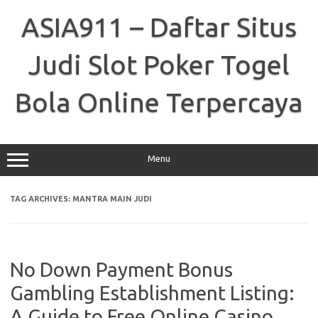
Skip
to
ASIA911 – Daftar Situs
content
Judi Slot Poker Togel
Bola Online Terpercaya
Menu
TAG ARCHIVES:
MANTRA MAIN JUDI
No Down Payment Bonus
Gambling Establishment Listing:
A Guide to Free Online Casino