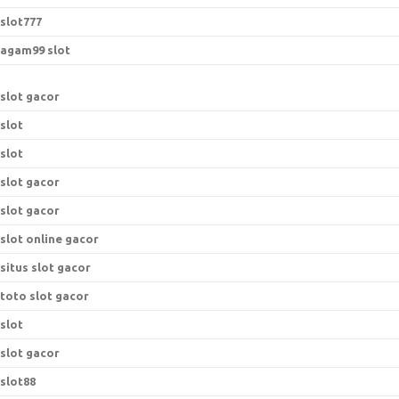
slot777
agam99 slot
slot gacor
slot
slot
slot gacor
slot gacor
slot online gacor
situs slot gacor
toto slot gacor
slot
slot gacor
slot88