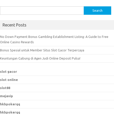
S
e
a
Recent Posts
r
c
No Down Payment Bonus Gambling Establishment Listing: A Guide to Free
h
Online Casino Rewards
f
Bonus Spesial untuk Member Situs Slot Gacor Terpercaya
o
r
Keuntungan Gabung di Agen Judi Online Deposit Pulsa!
:
slot gacor
slot online
slot88
mejavip
hkbpokerqq
hkbpokerqq