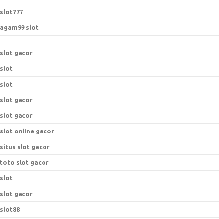
slot777
agam99 slot
slot gacor
slot
slot
slot gacor
slot gacor
slot online gacor
situs slot gacor
toto slot gacor
slot
slot gacor
slot88