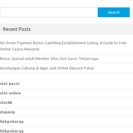
S
e
a
Recent Posts
r
c
No Down Payment Bonus Gambling Establishment Listing: A Guide to Free
h
Online Casino Rewards
f
Bonus Spesial untuk Member Situs Slot Gacor Terpercaya
o
r
Keuntungan Gabung di Agen Judi Online Deposit Pulsa!
:
slot gacor
slot online
slot88
mejavip
hkbpokerqq
hkbpokerqq