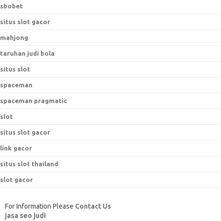
sbobet
situs slot gacor
mahjong
taruhan judi bola
situs slot
spaceman
spaceman pragmatic
slot
situs slot gacor
link gacor
situs slot thailand
slot gacor
For Information Please
Contact Us
jasa seo judi