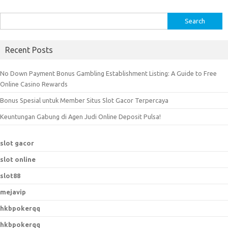
S
e
a
Recent Posts
r
c
No Down Payment Bonus Gambling Establishment Listing: A Guide to Free
h
Online Casino Rewards
f
Bonus Spesial untuk Member Situs Slot Gacor Terpercaya
o
r
Keuntungan Gabung di Agen Judi Online Deposit Pulsa!
:
slot gacor
slot online
slot88
mejavip
hkbpokerqq
hkbpokerqq