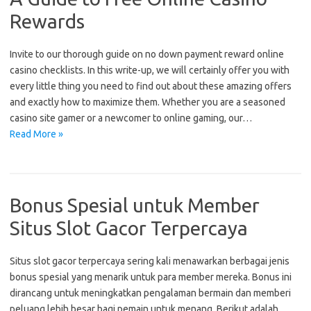
Rewards
Invite to our thorough guide on no down payment reward online
casino checklists. In this write-up, we will certainly offer you with
every little thing you need to find out about these amazing offers
and exactly how to maximize them. Whether you are a seasoned
casino site gamer or a newcomer to online gaming, our…
Read More »
Bonus Spesial untuk Member
Situs Slot Gacor Terpercaya
Situs slot gacor terpercaya sering kali menawarkan berbagai jenis
bonus spesial yang menarik untuk para member mereka. Bonus ini
dirancang untuk meningkatkan pengalaman bermain dan memberi
peluang lebih besar bagi pemain untuk menang. Berikut adalah