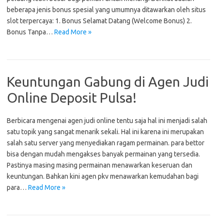
beberapa jenis bonus spesial yang umumnya ditawarkan oleh situs
slot terpercaya: 1. Bonus Selamat Datang (Welcome Bonus) 2.
Bonus Tanpa…
Read More »
Keuntungan Gabung di Agen Judi
Online Deposit Pulsa!
Berbicara mengenai agen judi online tentu saja hal ini menjadi salah
satu topik yang sangat menarik sekali. Hal ini karena ini merupakan
salah satu server yang menyediakan ragam permainan. para bettor
bisa dengan mudah mengakses banyak permainan yang tersedia.
Pastinya masing masing permainan menawarkan keseruan dan
keuntungan. Bahkan kini agen pkv menawarkan kemudahan bagi
para…
Read More »