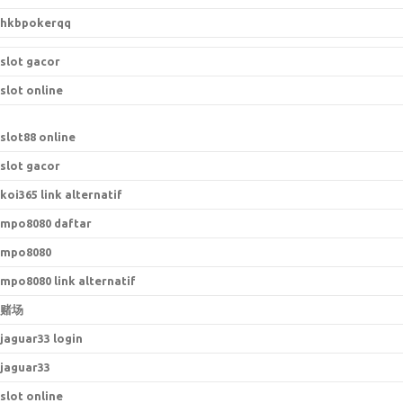
hkbpokerqq
slot gacor
slot online
slot88 online
slot gacor
koi365 link alternatif
mpo8080 daftar
mpo8080
mpo8080 link alternatif
赌场
jaguar33 login
jaguar33
slot online