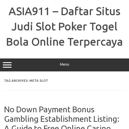
Skip
to
ASIA911 – Daftar Situs
content
Judi Slot Poker Togel
Bola Online Terpercaya
Menu
TAG ARCHIVES:
META SLOT
No Down Payment Bonus
Gambling Establishment Listing:
A Guide to Free Online Casino