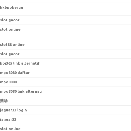
hkbpokerqq
slot gacor
slot online
slot88 online
slot gacor
koi365 link alternatif
mpo8080 daftar
mpo8080
mpo8080 link alternatif
赌场
jaguar33 login
jaguar33
slot online