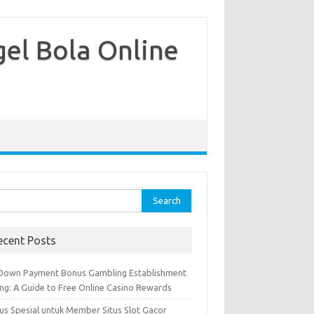
gel Bola Online
rch
ecent Posts
Down Payment Bonus Gambling Establishment
ing: A Guide to Free Online Casino Rewards
us Spesial untuk Member Situs Slot Gacor