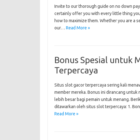
Invite to our thorough guide on no down paym
certainly offer you with every little thing 
how to maximize them. Whether you are a se
our…
Read More »
Bonus Spesial untuk 
Terpercaya
Situs slot gacor terpercaya sering kali men
member mereka. Bonus ini dirancang untuk
lebih besar bagi pemain untuk menang. Beri
ditawarkan oleh situs slot terpercaya: 1.
Read More »