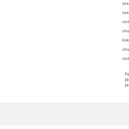
sp
spa
slo
sit
lin
sit
slo
Fo
ja
ja