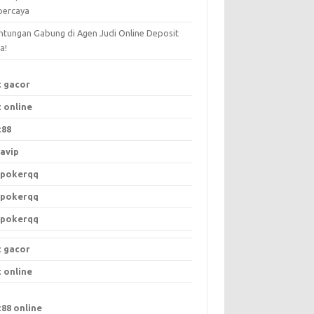
percaya
ntungan Gabung di Agen Judi Online Deposit
a!
t gacor
t online
t88
avip
bpokerqq
bpokerqq
bpokerqq
t gacor
t online
t88 online