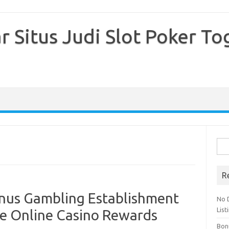
r Situs Judi Slot Poker To
Sea
for:
R
us Gambling Establishment
No 
List
ree Online Casino Rewards
Bon