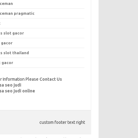
aceman
ceman pragmatic
t
us slot gacor
k gacor
us slot thailand
t gacor
r Information Please
Contact Us
sa seo judi
sa seo judi online
custom footer text right