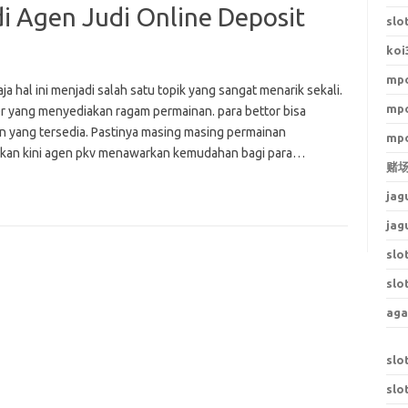
 Agen Judi Online Deposit
slo
koi
mpo
a hal ini menjadi salah satu topik yang sangat menarik sekali.
mp
ver yang menyediakan ragam permainan. para bettor bisa
yang tersedia. Pastinya masing masing permainan
mpo
kan kini agen pkv menawarkan kemudahan bagi para…
赌
jag
jag
slo
slo
aga
slo
slo