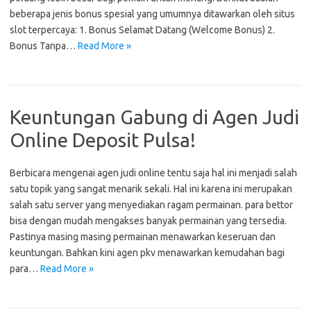
beberapa jenis bonus spesial yang umumnya ditawarkan oleh situs
slot terpercaya: 1. Bonus Selamat Datang (Welcome Bonus) 2.
Bonus Tanpa…
Read More »
Keuntungan Gabung di Agen Judi
Online Deposit Pulsa!
Berbicara mengenai agen judi online tentu saja hal ini menjadi salah
satu topik yang sangat menarik sekali. Hal ini karena ini merupakan
salah satu server yang menyediakan ragam permainan. para bettor
bisa dengan mudah mengakses banyak permainan yang tersedia.
Pastinya masing masing permainan menawarkan keseruan dan
keuntungan. Bahkan kini agen pkv menawarkan kemudahan bagi
para…
Read More »