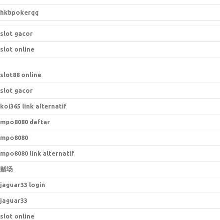
hkbpokerqq
slot gacor
slot online
slot88 online
slot gacor
koi365 link alternatif
mpo8080 daftar
mpo8080
mpo8080 link alternatif
赌场
jaguar33 login
jaguar33
slot online