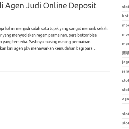
 Agen Judi Online Deposit
slo
koi
mpo
a hal ini menjadi salah satu topik yang sangat menarik sekali.
mp
ver yang menyediakan ragam permainan. para bettor bisa
yang tersedia. Pastinya masing masing permainan
mpo
kan kini agen pkv menawarkan kemudahan bagi para…
赌
jag
jag
slo
slo
aga
slo
slo