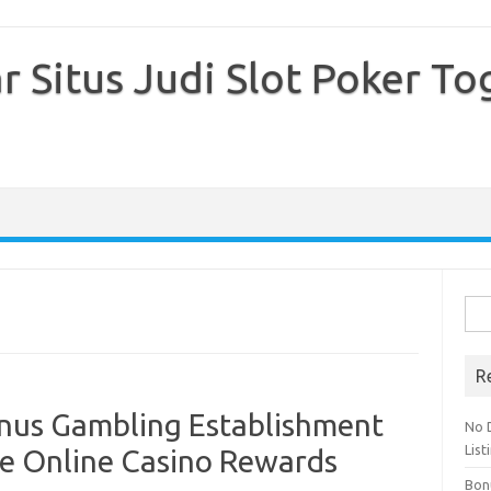
r Situs Judi Slot Poker To
Sea
for:
R
us Gambling Establishment
No 
List
ree Online Casino Rewards
Bon