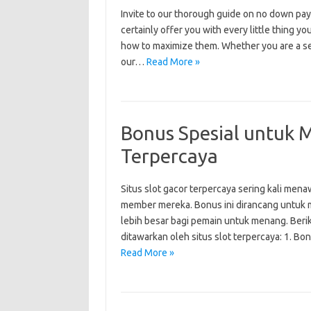
Invite to our thorough guide on no down paym
certainly offer you with every little thing 
how to maximize them. Whether you are a se
our…
Read More »
Bonus Spesial untuk 
Terpercaya
Situs slot gacor terpercaya sering kali men
member mereka. Bonus ini dirancang untuk
lebih besar bagi pemain untuk menang. Beri
ditawarkan oleh situs slot terpercaya: 1.
Read More »