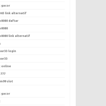
t gacor
365 link alternatif
8080 daftar
o8080
8080 link alternatif
场
uar33 login
uar33
t online
t777
m99 slot
t gacor
t