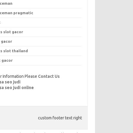
aceman
ceman pragmatic
t
us slot gacor
k gacor
us slot thailand
t gacor
r Information Please
Contact Us
sa seo judi
sa seo judi online
custom footer text right