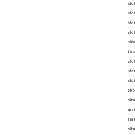
slo
slo
slo
slo
sit
tot
slo
slo
slo
sbo
sit
ma
tar
sit