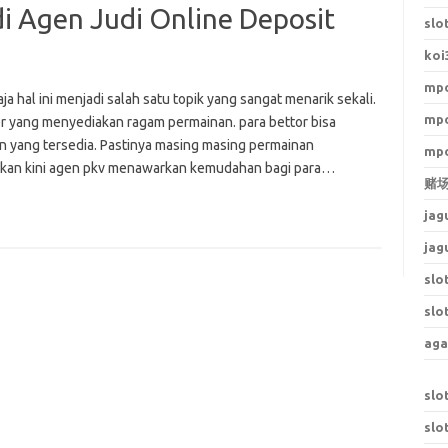
 Agen Judi Online Deposit
slo
koi
mpo
a hal ini menjadi salah satu topik yang sangat menarik sekali.
mp
ver yang menyediakan ragam permainan. para bettor bisa
yang tersedia. Pastinya masing masing permainan
mpo
kan kini agen pkv menawarkan kemudahan bagi para…
赌
jag
jag
slo
slo
aga
slo
slo