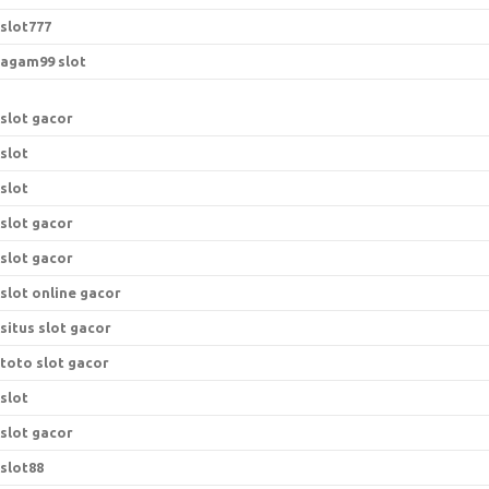
slot777
agam99 slot
slot gacor
slot
slot
slot gacor
slot gacor
slot online gacor
situs slot gacor
toto slot gacor
slot
slot gacor
slot88