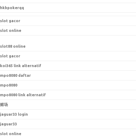
hkbpokerqq
slot gacor
slot online
slot88 online
slot gacor
koi365 link alternatif
mpo8080 daftar
mpo8080
mpo8080 link alternatif
赌场
jaguar33 login
jaguar33
slot online