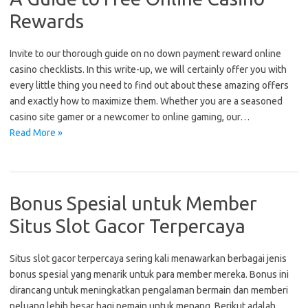
Rewards
Invite to our thorough guide on no down payment reward online
casino checklists. In this write-up, we will certainly offer you with
every little thing you need to find out about these amazing offers
and exactly how to maximize them. Whether you are a seasoned
casino site gamer or a newcomer to online gaming, our…
Read More »
Bonus Spesial untuk Member
Situs Slot Gacor Terpercaya
Situs slot gacor terpercaya sering kali menawarkan berbagai jenis
bonus spesial yang menarik untuk para member mereka. Bonus ini
dirancang untuk meningkatkan pengalaman bermain dan memberi
peluang lebih besar bagi pemain untuk menang. Berikut adalah