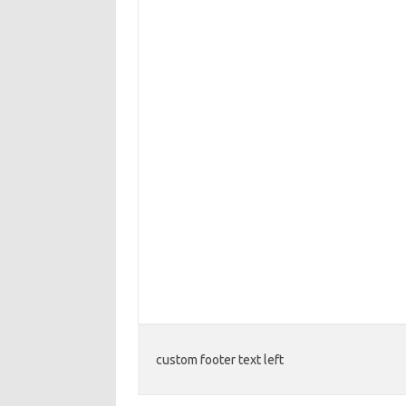
custom footer text left