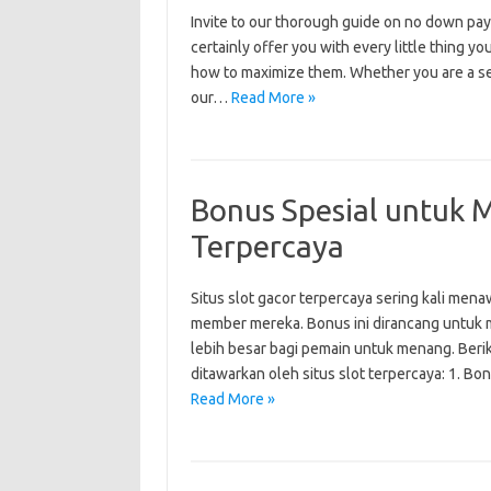
Invite to our thorough guide on no down paym
certainly offer you with every little thing 
how to maximize them. Whether you are a se
our…
Read More »
Bonus Spesial untuk 
Terpercaya
Situs slot gacor terpercaya sering kali men
member mereka. Bonus ini dirancang untuk
lebih besar bagi pemain untuk menang. Beri
ditawarkan oleh situs slot terpercaya: 1.
Read More »