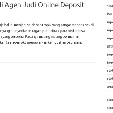
 Agen Judi Online Deposit
slo
koi
mpo
a hal ini menjadi salah satu topik yang sangat menarik sekali.
mp
ver yang menyediakan ragam permainan. para bettor bisa
yang tersedia. Pastinya masing masing permainan
mpo
kan kini agen pkv menawarkan kemudahan bagi para…
赌
jag
jag
slo
slo
aga
slo
slo