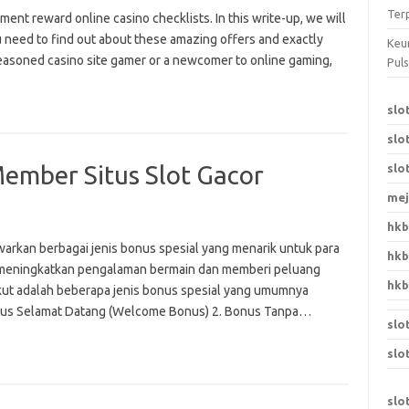
Ter
ent reward online casino checklists. In this write-up, we will
you need to find out about these amazing offers and exactly
Keu
asoned casino site gamer or a newcomer to online gaming,
Puls
slo
slo
Member Situs Slot Gacor
slo
mej
hk
awarkan berbagai jenis bonus spesial yang menarik untuk para
hk
 meningkatkan pengalaman bermain dan memberi peluang
hk
kut adalah beberapa jenis bonus spesial yang umumnya
 Bonus Selamat Datang (Welcome Bonus) 2. Bonus Tanpa…
slo
slo
slo