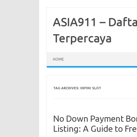
Skip
to
content
ASIA911 – Dafta
Terpercaya
HOME
TAG ARCHIVES:
INFINI SLOT
No Down Payment Bon
Listing: A Guide to F