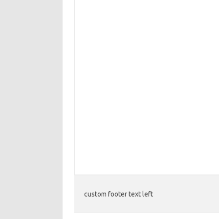
custom footer text left