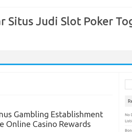
r Situs Judi Slot Poker To
Sea
for:
R
us Gambling Establishment
No 
List
ree Online Casino Rewards
Bon