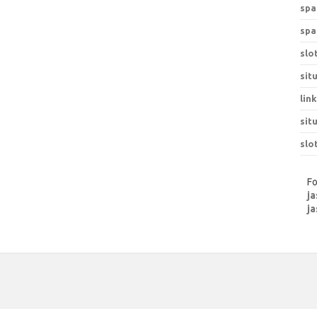
sp
spa
slo
sit
lin
sit
slo
Fo
ja
ja