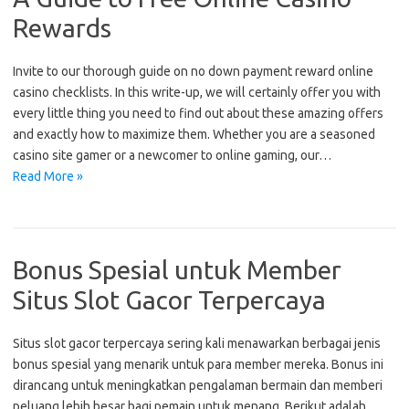
Rewards
Invite to our thorough guide on no down payment reward online
casino checklists. In this write-up, we will certainly offer you with
every little thing you need to find out about these amazing offers
and exactly how to maximize them. Whether you are a seasoned
casino site gamer or a newcomer to online gaming, our…
Read More »
Bonus Spesial untuk Member
Situs Slot Gacor Terpercaya
Situs slot gacor terpercaya sering kali menawarkan berbagai jenis
bonus spesial yang menarik untuk para member mereka. Bonus ini
dirancang untuk meningkatkan pengalaman bermain dan memberi
peluang lebih besar bagi pemain untuk menang. Berikut adalah