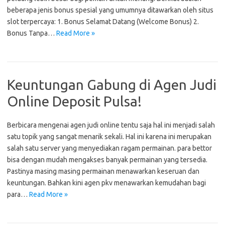
beberapa jenis bonus spesial yang umumnya ditawarkan oleh situs
slot terpercaya: 1. Bonus Selamat Datang (Welcome Bonus) 2.
Bonus Tanpa…
Read More »
Keuntungan Gabung di Agen Judi
Online Deposit Pulsa!
Berbicara mengenai agen judi online tentu saja hal ini menjadi salah
satu topik yang sangat menarik sekali. Hal ini karena ini merupakan
salah satu server yang menyediakan ragam permainan. para bettor
bisa dengan mudah mengakses banyak permainan yang tersedia.
Pastinya masing masing permainan menawarkan keseruan dan
keuntungan. Bahkan kini agen pkv menawarkan kemudahan bagi
para…
Read More »