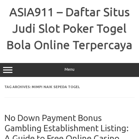
Skip
to
ASIA911 – Daftar Situs
content
Judi Slot Poker Togel
Bola Online Terpercaya
Menu
TAG ARCHIVES:
MIMPI NAIK SEPEDA TOGEL
No Down Payment Bonus
Gambling Establishment Listing:
A Guide to Free Online Casino