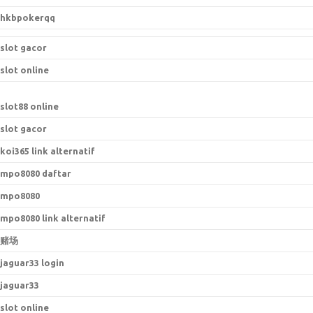
hkbpokerqq
slot gacor
slot online
slot88 online
slot gacor
koi365 link alternatif
mpo8080 daftar
mpo8080
mpo8080 link alternatif
赌场
jaguar33 login
jaguar33
slot online