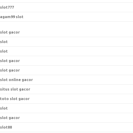
slot777
agam99 slot
slot gacor
slot
slot
slot gacor
slot gacor
slot online gacor
situs slot gacor
toto slot gacor
slot
slot gacor
slot88