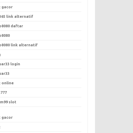
t gacor
365 link alternatif
8080 daftar
o8080
8080 link alternatif
场
uar33 login
uar33
t online
t777
m99 slot
t gacor
t