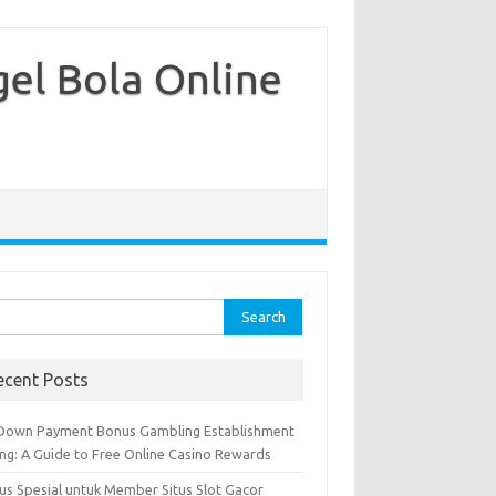
gel Bola Online
rch
ecent Posts
Down Payment Bonus Gambling Establishment
ing: A Guide to Free Online Casino Rewards
us Spesial untuk Member Situs Slot Gacor