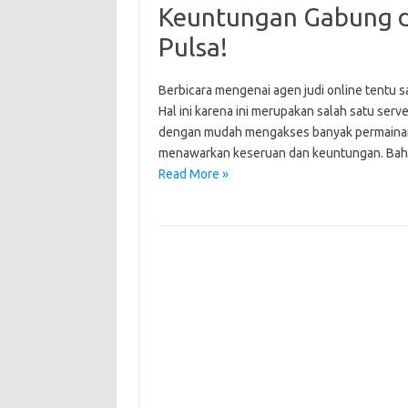
Keuntungan Gabung di
Pulsa!
Berbicara mengenai agen judi online tentu saj
Hal ini karena ini merupakan salah satu ser
dengan mudah mengakses banyak permainan 
menawarkan keseruan dan keuntungan. Bah
Read More »