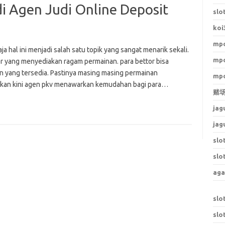
 Agen Judi Online Deposit
slo
koi
mpo
a hal ini menjadi salah satu topik yang sangat menarik sekali.
mp
ver yang menyediakan ragam permainan. para bettor bisa
yang tersedia. Pastinya masing masing permainan
mpo
kan kini agen pkv menawarkan kemudahan bagi para…
赌
jag
jag
slo
slo
aga
slo
slo