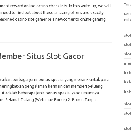
Ter
ent reward online casino checklists. In this write-up, we will
you need to find out about these amazing offers and exactly
Keu
asoned casino site gamer or a newcomer to online gaming,
Puls
slo
slo
Member Situs Slot Gacor
slo
mej
hk
awarkan berbagai jenis bonus spesial yang menarik untuk para
hk
 meningkatkan pengalaman bermain dan memberi peluang
hk
kut adalah beberapa jenis bonus spesial yang umumnya
 Bonus Selamat Datang (Welcome Bonus) 2. Bonus Tanpa…
slo
slo
slo