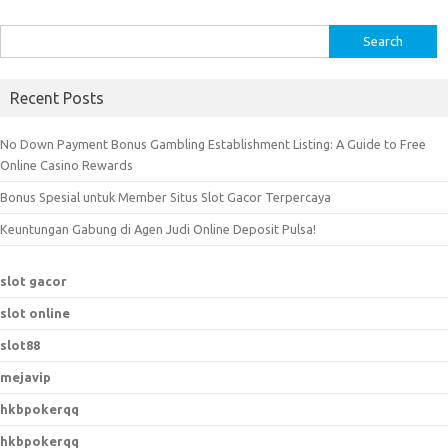
S
e
a
Recent Posts
r
c
No Down Payment Bonus Gambling Establishment Listing: A Guide to Free
h
Online Casino Rewards
f
Bonus Spesial untuk Member Situs Slot Gacor Terpercaya
o
r
Keuntungan Gabung di Agen Judi Online Deposit Pulsa!
:
slot gacor
slot online
slot88
mejavip
hkbpokerqq
hkbpokerqq