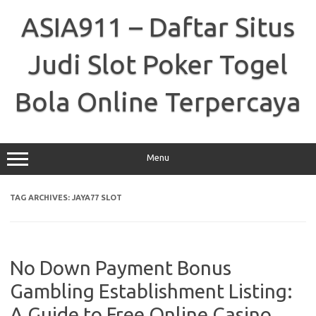
Skip
to
ASIA911 – Daftar Situs
content
Judi Slot Poker Togel
Bola Online Terpercaya
Menu
TAG ARCHIVES:
JAYA77 SLOT
No Down Payment Bonus
Gambling Establishment Listing:
A Guide to Free Online Casino