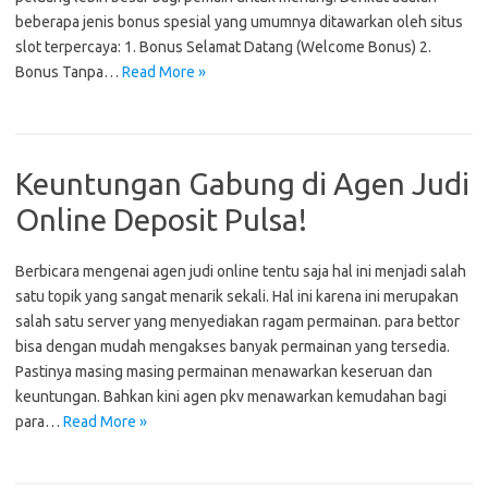
beberapa jenis bonus spesial yang umumnya ditawarkan oleh situs
slot terpercaya: 1. Bonus Selamat Datang (Welcome Bonus) 2.
Bonus Tanpa…
Read More »
Keuntungan Gabung di Agen Judi
Online Deposit Pulsa!
Berbicara mengenai agen judi online tentu saja hal ini menjadi salah
satu topik yang sangat menarik sekali. Hal ini karena ini merupakan
salah satu server yang menyediakan ragam permainan. para bettor
bisa dengan mudah mengakses banyak permainan yang tersedia.
Pastinya masing masing permainan menawarkan keseruan dan
keuntungan. Bahkan kini agen pkv menawarkan kemudahan bagi
para…
Read More »