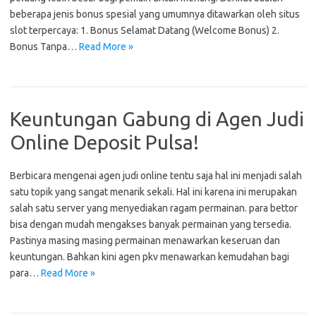
beberapa jenis bonus spesial yang umumnya ditawarkan oleh situs
slot terpercaya: 1. Bonus Selamat Datang (Welcome Bonus) 2.
Bonus Tanpa…
Read More »
Keuntungan Gabung di Agen Judi
Online Deposit Pulsa!
Berbicara mengenai agen judi online tentu saja hal ini menjadi salah
satu topik yang sangat menarik sekali. Hal ini karena ini merupakan
salah satu server yang menyediakan ragam permainan. para bettor
bisa dengan mudah mengakses banyak permainan yang tersedia.
Pastinya masing masing permainan menawarkan keseruan dan
keuntungan. Bahkan kini agen pkv menawarkan kemudahan bagi
para…
Read More »