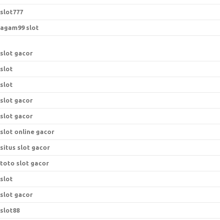
slot777
agam99 slot
slot gacor
slot
slot
slot gacor
slot gacor
slot online gacor
situs slot gacor
toto slot gacor
slot
slot gacor
slot88