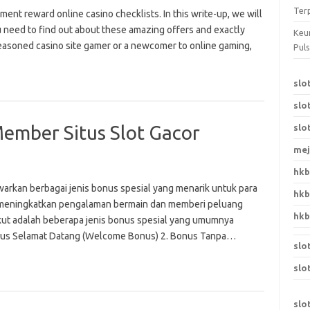
Ter
ent reward online casino checklists. In this write-up, we will
you need to find out about these amazing offers and exactly
Keu
asoned casino site gamer or a newcomer to online gaming,
Puls
slo
slo
Member Situs Slot Gacor
slo
mej
hk
awarkan berbagai jenis bonus spesial yang menarik untuk para
hk
 meningkatkan pengalaman bermain dan memberi peluang
hk
kut adalah beberapa jenis bonus spesial yang umumnya
 Bonus Selamat Datang (Welcome Bonus) 2. Bonus Tanpa…
slo
slo
slo