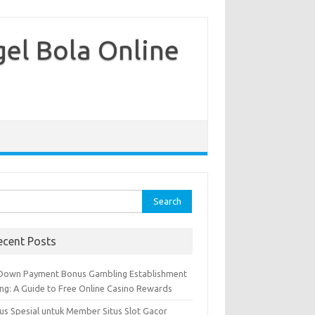
gel Bola Online
rch
ecent Posts
Down Payment Bonus Gambling Establishment
ing: A Guide to Free Online Casino Rewards
us Spesial untuk Member Situs Slot Gacor