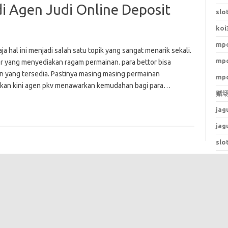
 Agen Judi Online Deposit
slo
koi
mpo
a hal ini menjadi salah satu topik yang sangat menarik sekali.
mp
ver yang menyediakan ragam permainan. para bettor bisa
yang tersedia. Pastinya masing masing permainan
mpo
kan kini agen pkv menawarkan kemudahan bagi para…
赌
jag
jag
slo
slo
aga
slo
slo