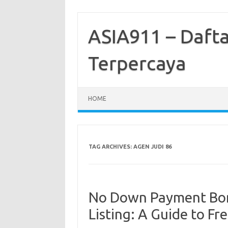
Skip
to
content
ASIA911 – Dafta
Terpercaya
HOME
TAG ARCHIVES:
AGEN JUDI 86
No Down Payment Bon
Listing: A Guide to F