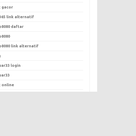
t gacor
365 link alternatif
8080 daftar
o8080
8080 link alternatif
场
uar33 login
uar33
t online
t777
m99 slot
t gacor
t