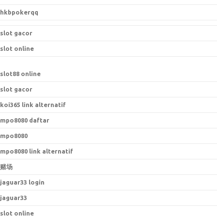
hkbpokerqq
slot gacor
slot online
slot88 online
slot gacor
koi365 link alternatif
mpo8080 daftar
mpo8080
mpo8080 link alternatif
赌场
jaguar33 login
jaguar33
slot online