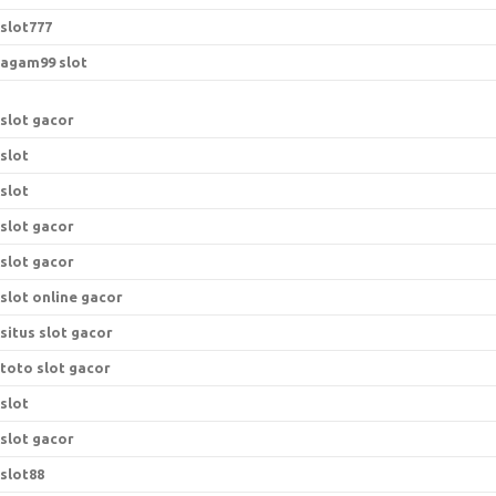
slot777
agam99 slot
slot gacor
slot
slot
slot gacor
slot gacor
slot online gacor
situs slot gacor
toto slot gacor
slot
slot gacor
slot88