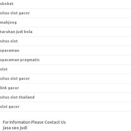
sbobet
situs slot gacor
mahjong
taruhan judi bola
situs slot
spaceman
spaceman pragmatic
slot
situs slot gacor
link gacor
situs slot thailand
slot gacor
For Information Please
Contact Us
jasa seo judi