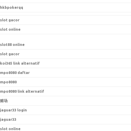
hkbpokerqq
slot gacor
slot online
slot88 online
slot gacor
koi365 link alternatif
mpo8080 daftar
mpo8080
mpo8080 link alternatif
赌场
jaguar33 login
jaguar33
slot online