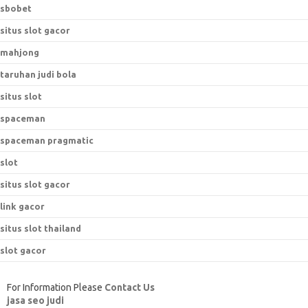
sbobet
situs slot gacor
mahjong
taruhan judi bola
situs slot
spaceman
spaceman pragmatic
slot
situs slot gacor
link gacor
situs slot thailand
slot gacor
For Information Please
Contact Us
jasa seo judi