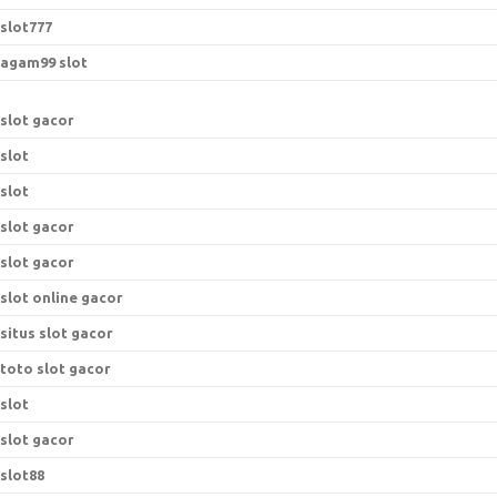
slot777
agam99 slot
slot gacor
slot
slot
slot gacor
slot gacor
slot online gacor
situs slot gacor
toto slot gacor
slot
slot gacor
slot88