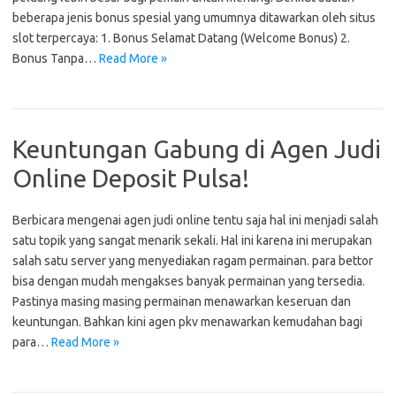
beberapa jenis bonus spesial yang umumnya ditawarkan oleh situs
slot terpercaya: 1. Bonus Selamat Datang (Welcome Bonus) 2.
Bonus Tanpa…
Read More »
Keuntungan Gabung di Agen Judi
Online Deposit Pulsa!
Berbicara mengenai agen judi online tentu saja hal ini menjadi salah
satu topik yang sangat menarik sekali. Hal ini karena ini merupakan
salah satu server yang menyediakan ragam permainan. para bettor
bisa dengan mudah mengakses banyak permainan yang tersedia.
Pastinya masing masing permainan menawarkan keseruan dan
keuntungan. Bahkan kini agen pkv menawarkan kemudahan bagi
para…
Read More »