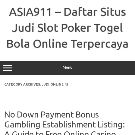
Skip
to
ASIA911 – Daftar Situs
content
Judi Slot Poker Togel
Bola Online Terpercaya
Menu
CATEGORY ARCHIVES:
JUDI ONLINE 45
No Down Payment Bonus
Gambling Establishment Listing:
A Guide to Free Online Casino