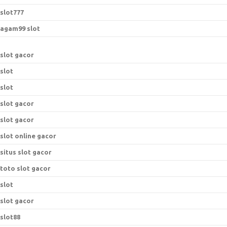
slot777
agam99 slot
slot gacor
slot
slot
slot gacor
slot gacor
slot online gacor
situs slot gacor
toto slot gacor
slot
slot gacor
slot88