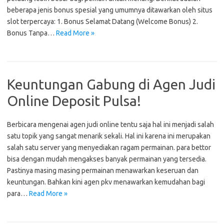
beberapa jenis bonus spesial yang umumnya ditawarkan oleh situs
slot terpercaya: 1. Bonus Selamat Datang (Welcome Bonus) 2.
Bonus Tanpa…
Read More »
Keuntungan Gabung di Agen Judi
Online Deposit Pulsa!
Berbicara mengenai agen judi online tentu saja hal ini menjadi salah
satu topik yang sangat menarik sekali. Hal ini karena ini merupakan
salah satu server yang menyediakan ragam permainan. para bettor
bisa dengan mudah mengakses banyak permainan yang tersedia.
Pastinya masing masing permainan menawarkan keseruan dan
keuntungan. Bahkan kini agen pkv menawarkan kemudahan bagi
para…
Read More »