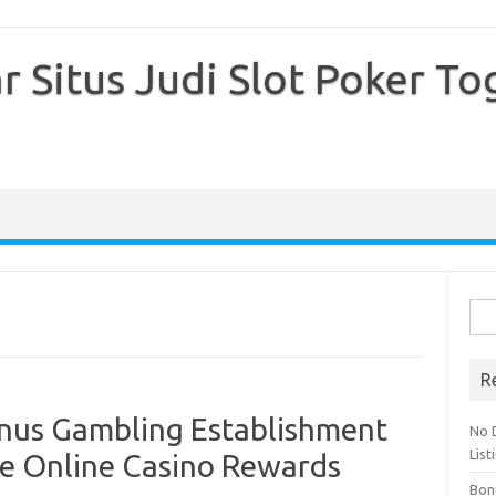
r Situs Judi Slot Poker To
Sea
for:
R
us Gambling Establishment
No 
List
ree Online Casino Rewards
Bon