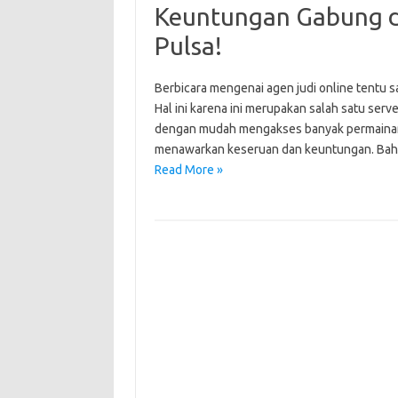
Keuntungan Gabung di
Pulsa!
Berbicara mengenai agen judi online tentu saj
Hal ini karena ini merupakan salah satu ser
dengan mudah mengakses banyak permainan 
menawarkan keseruan dan keuntungan. Bah
Read More »