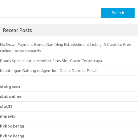
S
e
a
Recent Posts
r
c
No Down Payment Bonus Gambling Establishment Listing: A Guide to Free
h
Online Casino Rewards
f
Bonus Spesial untuk Member Situs Slot Gacor Terpercaya
o
r
Keuntungan Gabung di Agen Judi Online Deposit Pulsa!
:
slot gacor
slot online
slot88
mejavip
hkbpokerqq
hkbpokerqq