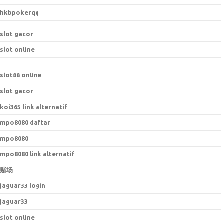
hkbpokerqq
slot gacor
slot online
slot88 online
slot gacor
koi365 link alternatif
mpo8080 daftar
mpo8080
mpo8080 link alternatif
赌场
jaguar33 login
jaguar33
slot online