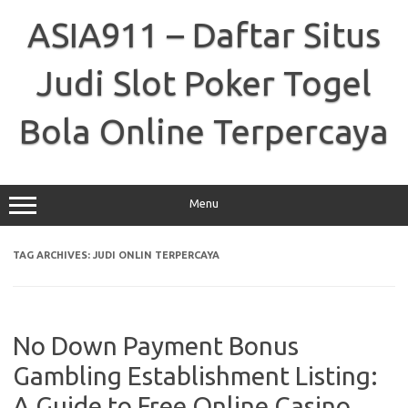
Skip
to
ASIA911 – Daftar Situs
content
Judi Slot Poker Togel
Bola Online Terpercaya
Menu
TAG ARCHIVES:
JUDI ONLIN TERPERCAYA
No Down Payment Bonus
Gambling Establishment Listing:
A Guide to Free Online Casino