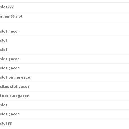
slot777
agam99 slot
slot gacor
slot
slot
slot gacor
slot gacor
slot online gacor
situs slot gacor
toto slot gacor
slot
slot gacor
slot88