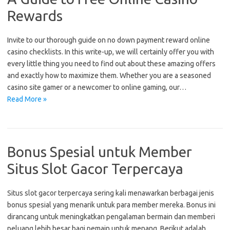
Rewards
Invite to our thorough guide on no down payment reward online
casino checklists. In this write-up, we will certainly offer you with
every little thing you need to find out about these amazing offers
and exactly how to maximize them. Whether you are a seasoned
casino site gamer or a newcomer to online gaming, our…
Read More »
Bonus Spesial untuk Member
Situs Slot Gacor Terpercaya
Situs slot gacor terpercaya sering kali menawarkan berbagai jenis
bonus spesial yang menarik untuk para member mereka. Bonus ini
dirancang untuk meningkatkan pengalaman bermain dan memberi
peluang lebih besar bagi pemain untuk menang. Berikut adalah