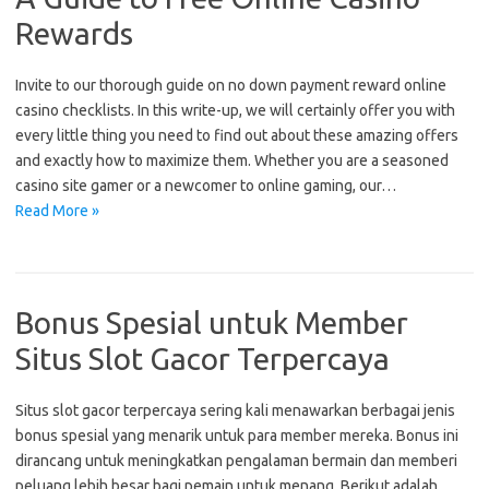
Rewards
Invite to our thorough guide on no down payment reward online
casino checklists. In this write-up, we will certainly offer you with
every little thing you need to find out about these amazing offers
and exactly how to maximize them. Whether you are a seasoned
casino site gamer or a newcomer to online gaming, our…
Read More »
Bonus Spesial untuk Member
Situs Slot Gacor Terpercaya
Situs slot gacor terpercaya sering kali menawarkan berbagai jenis
bonus spesial yang menarik untuk para member mereka. Bonus ini
dirancang untuk meningkatkan pengalaman bermain dan memberi
peluang lebih besar bagi pemain untuk menang. Berikut adalah