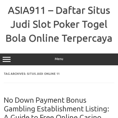
Skip
to
ASIA911 – Daftar Situs
content
Judi Slot Poker Togel
Bola Online Terpercaya
Menu
TAG ARCHIVES:
SITUS JUDI ONLINE 11
No Down Payment Bonus
Gambling Establishment Listing:
A Guide to Free Online Casino