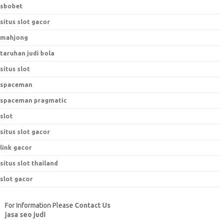
sbobet
situs slot gacor
mahjong
taruhan judi bola
situs slot
spaceman
spaceman pragmatic
slot
situs slot gacor
link gacor
situs slot thailand
slot gacor
For Information Please
Contact Us
jasa seo judi