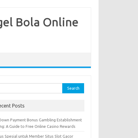
gel Bola Online
rch
ecent Posts
Down Payment Bonus Gambling Establishment
ing: A Guide to Free Online Casino Rewards
us Spesial untuk Member Situs Slot Gacor