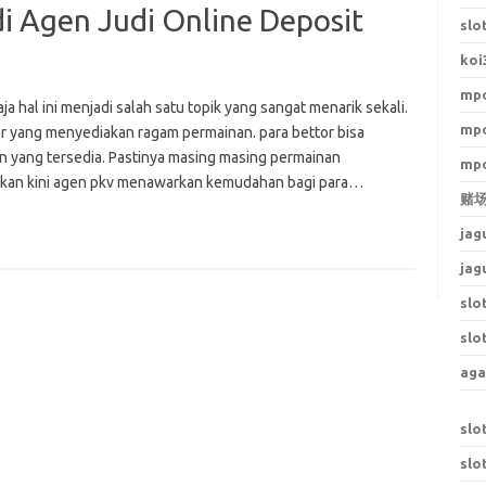
 Agen Judi Online Deposit
slo
koi
mpo
a hal ini menjadi salah satu topik yang sangat menarik sekali.
mp
ver yang menyediakan ragam permainan. para bettor bisa
yang tersedia. Pastinya masing masing permainan
mpo
kan kini agen pkv menawarkan kemudahan bagi para…
赌
jag
jag
slo
slo
aga
slo
slo