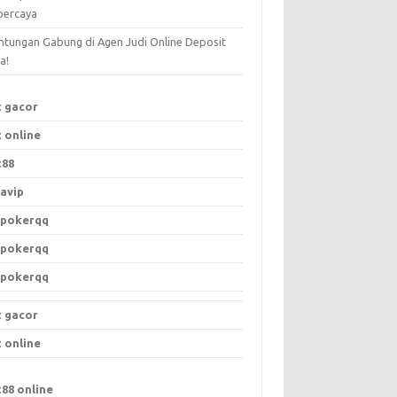
percaya
ntungan Gabung di Agen Judi Online Deposit
a!
t gacor
t online
t88
avip
bpokerqq
bpokerqq
bpokerqq
t gacor
t online
t88 online