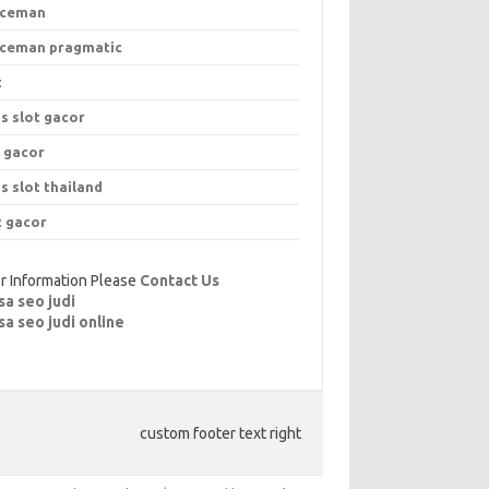
aceman
ceman pragmatic
t
us slot gacor
k gacor
us slot thailand
t gacor
r Information Please
Contact Us
sa seo judi
sa seo judi online
custom footer text right