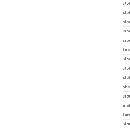
slo
slo
slo
slo
sit
tot
slo
slo
slo
sbo
sit
ma
tar
sit