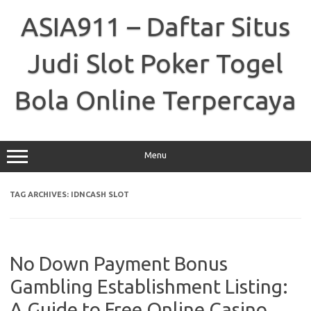
Skip
to
ASIA911 – Daftar Situs
content
Judi Slot Poker Togel
Bola Online Terpercaya
Menu
TAG ARCHIVES:
IDNCASH SLOT
No Down Payment Bonus
Gambling Establishment Listing:
A Guide to Free Online Casino