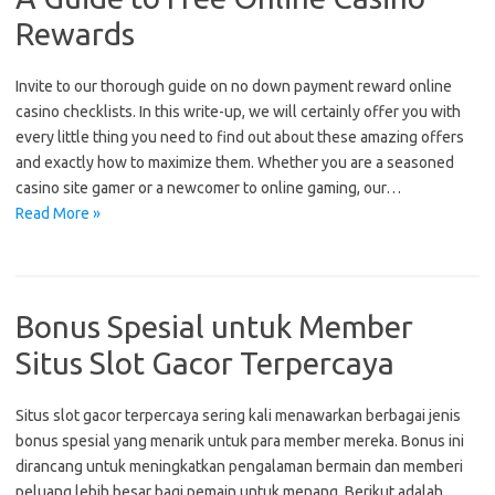
Rewards
Invite to our thorough guide on no down payment reward online
casino checklists. In this write-up, we will certainly offer you with
every little thing you need to find out about these amazing offers
and exactly how to maximize them. Whether you are a seasoned
casino site gamer or a newcomer to online gaming, our…
Read More »
Bonus Spesial untuk Member
Situs Slot Gacor Terpercaya
Situs slot gacor terpercaya sering kali menawarkan berbagai jenis
bonus spesial yang menarik untuk para member mereka. Bonus ini
dirancang untuk meningkatkan pengalaman bermain dan memberi
peluang lebih besar bagi pemain untuk menang. Berikut adalah