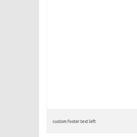
custom footer text left