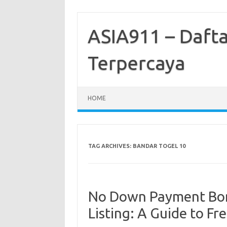
Skip
to
content
ASIA911 – Dafta
Terpercaya
HOME
TAG ARCHIVES:
BANDAR TOGEL 10
No Down Payment Bon
Listing: A Guide to F