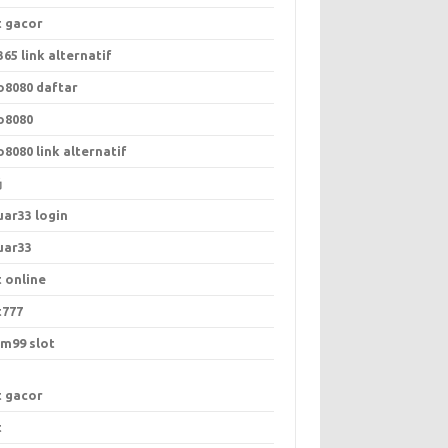
t gacor
365 link alternatif
8080 daftar
o8080
8080 link alternatif
场
uar33 login
uar33
t online
t777
m99 slot
t gacor
t