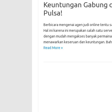
Keuntungan Gabung di
Pulsa!
Berbicara mengenai agen judi online tentu saj
Hal ini karena ini merupakan salah satu ser
dengan mudah mengakses banyak permainan 
menawarkan keseruan dan keuntungan. Bah
Read More »