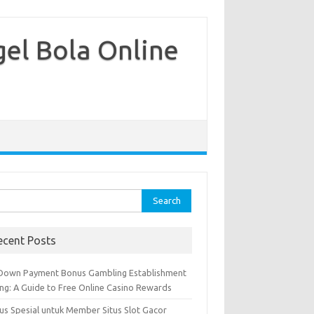
gel Bola Online
rch
ecent Posts
Down Payment Bonus Gambling Establishment
ing: A Guide to Free Online Casino Rewards
us Spesial untuk Member Situs Slot Gacor