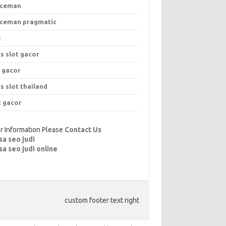
aceman
ceman pragmatic
t
us slot gacor
k gacor
us slot thailand
t gacor
r Information Please
Contact Us
sa seo judi
sa seo judi online
custom footer text right