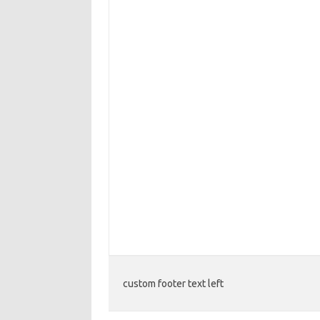
custom footer text left