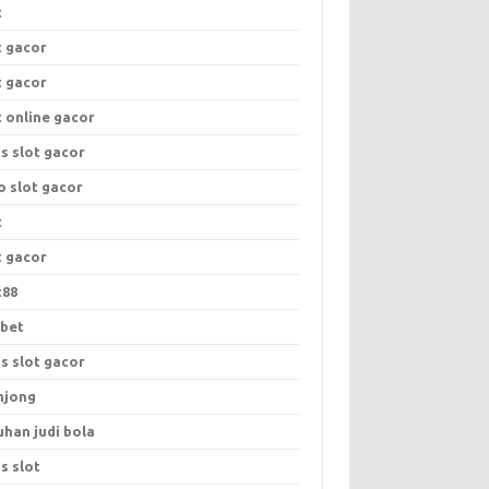
t
t gacor
t gacor
t online gacor
us slot gacor
o slot gacor
t
t gacor
t88
bet
us slot gacor
hjong
uhan judi bola
us slot