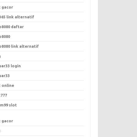
t gacor
365 link alternatif
8080 daftar
o8080
8080 link alternatif
场
uar33 login
uar33
t online
t777
m99 slot
t gacor
t