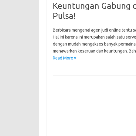
Keuntungan Gabung di
Pulsa!
Berbicara mengenai agen judi online tentu saj
Hal ini karena ini merupakan salah satu ser
dengan mudah mengakses banyak permainan 
menawarkan keseruan dan keuntungan. Bah
Read More »