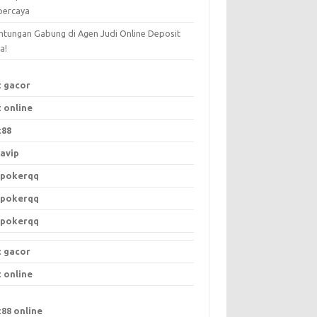
percaya
ntungan Gabung di Agen Judi Online Deposit
a!
t gacor
t online
t88
avip
bpokerqq
bpokerqq
bpokerqq
t gacor
t online
t88 online