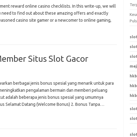
Ter
ent reward online casino checklists. In this write-up, we will
you need to find out about these amazing offers and exactly
Keu
asoned casino site gamer or a newcomer to online gaming,
Puls
slo
slo
Member Situs Slot Gacor
slo
mej
hk
awarkan berbagai jenis bonus spesial yang menarik untuk para
hk
 meningkatkan pengalaman bermain dan memberi peluang
hk
kut adalah beberapa jenis bonus spesial yang umumnya
 Bonus Selamat Datang (Welcome Bonus) 2. Bonus Tanpa…
slo
slo
slo