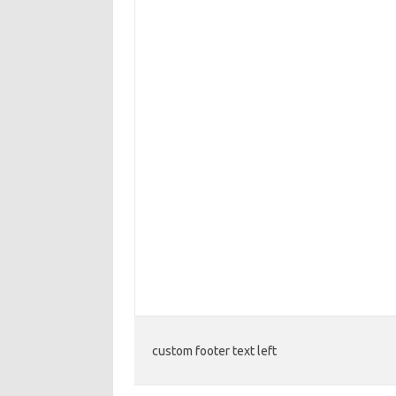
custom footer text left