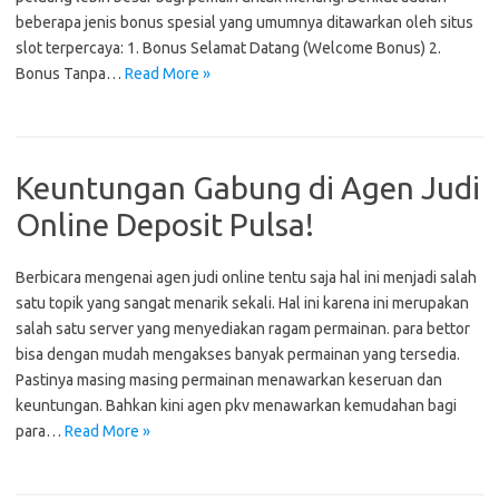
beberapa jenis bonus spesial yang umumnya ditawarkan oleh situs
slot terpercaya: 1. Bonus Selamat Datang (Welcome Bonus) 2.
Bonus Tanpa…
Read More »
Keuntungan Gabung di Agen Judi
Online Deposit Pulsa!
Berbicara mengenai agen judi online tentu saja hal ini menjadi salah
satu topik yang sangat menarik sekali. Hal ini karena ini merupakan
salah satu server yang menyediakan ragam permainan. para bettor
bisa dengan mudah mengakses banyak permainan yang tersedia.
Pastinya masing masing permainan menawarkan keseruan dan
keuntungan. Bahkan kini agen pkv menawarkan kemudahan bagi
para…
Read More »