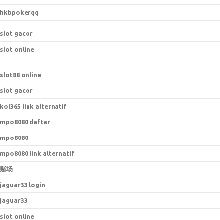
hkbpokerqq
slot gacor
slot online
slot88 online
slot gacor
koi365 link alternatif
mpo8080 daftar
mpo8080
mpo8080 link alternatif
赌场
jaguar33 login
jaguar33
slot online