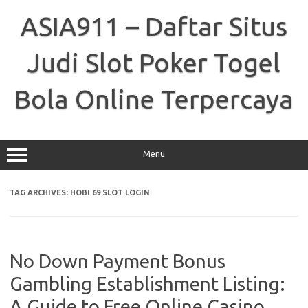
Skip
to
ASIA911 – Daftar Situs
content
Judi Slot Poker Togel
Bola Online Terpercaya
Menu
TAG ARCHIVES:
HOBI 69 SLOT LOGIN
No Down Payment Bonus
Gambling Establishment Listing:
A Guide to Free Online Casino