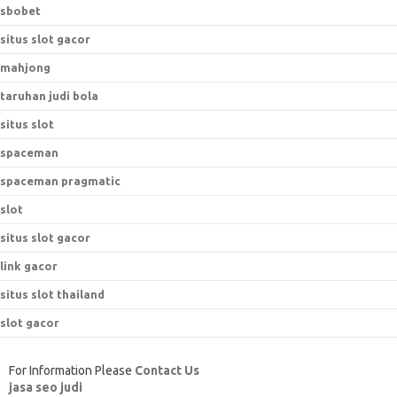
sbobet
situs slot gacor
mahjong
taruhan judi bola
situs slot
spaceman
spaceman pragmatic
slot
situs slot gacor
link gacor
situs slot thailand
slot gacor
For Information Please
Contact Us
jasa seo judi