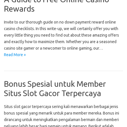
Rewards
Invite to our thorough guide on no down payment reward online
casino checklists. In this write-up, we will certainly offer you with
every little thing you need to find out about these amazing offers
and exactly how to maximize them. Whether you are a seasoned
casino site gamer or a newcomer to online gaming, our…
Read More »
Bonus Spesial untuk Member
Situs Slot Gacor Terpercaya
Situs slot gacor terpercaya sering kali menawarkan berbagai jenis
bonus spesial yang menarik untuk para member mereka. Bonus ini
dirancang untuk meningkatkan pengalaman bermain dan memberi
peluang lebih besar bagi pemain untuk menang. Berikut adalah