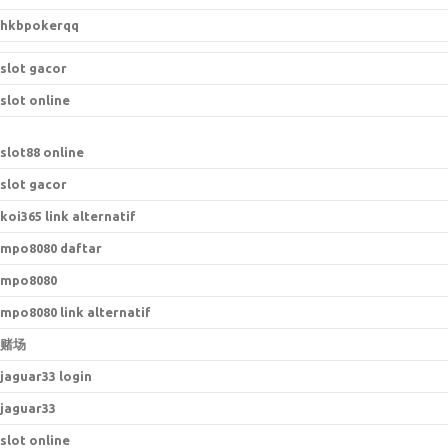
hkbpokerqq
slot gacor
slot online
slot88 online
slot gacor
koi365 link alternatif
mpo8080 daftar
mpo8080
mpo8080 link alternatif
赌场
jaguar33 login
jaguar33
slot online