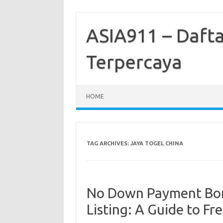
Skip
to
content
ASIA911 – Dafta
Terpercaya
HOME
TAG ARCHIVES:
JAYA TOGEL CHINA
No Down Payment Bon
Listing: A Guide to F