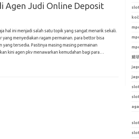
 Agen Judi Online Deposit
slo
koi
mpo
a hal ini menjadi salah satu topik yang sangat menarik sekali.
mp
ver yang menyediakan ragam permainan. para bettor bisa
yang tersedia. Pastinya masing masing permainan
mpo
kan kini agen pkv menawarkan kemudahan bagi para…
赌
jag
jag
slo
slo
aga
slo
slo