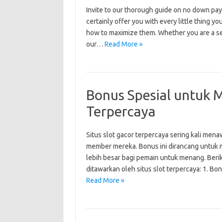
Invite to our thorough guide on no down paym
certainly offer you with every little thing 
how to maximize them. Whether you are a se
our…
Read More »
Bonus Spesial untuk 
Terpercaya
Situs slot gacor terpercaya sering kali men
member mereka. Bonus ini dirancang untuk
lebih besar bagi pemain untuk menang. Beri
ditawarkan oleh situs slot terpercaya: 1.
Read More »