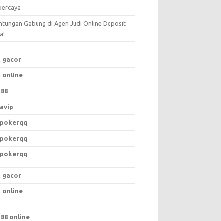
percaya
ntungan Gabung di Agen Judi Online Deposit
a!
t gacor
t online
t88
avip
bpokerqq
bpokerqq
bpokerqq
t gacor
t online
t88 online