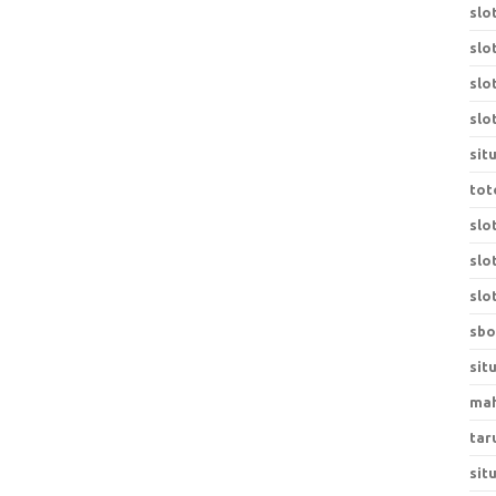
slo
slo
slo
slo
sit
tot
slo
slo
slo
sbo
sit
ma
tar
sit