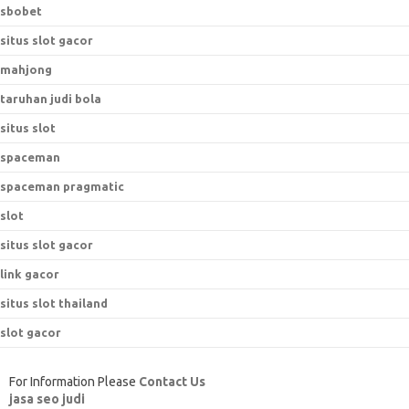
sbobet
situs slot gacor
mahjong
taruhan judi bola
situs slot
spaceman
spaceman pragmatic
slot
situs slot gacor
link gacor
situs slot thailand
slot gacor
For Information Please
Contact Us
jasa seo judi