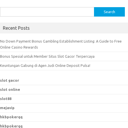
S
e
a
Recent Posts
r
c
No Down Payment Bonus Gambling Establishment Listing: A Guide to Free
h
Online Casino Rewards
f
Bonus Spesial untuk Member Situs Slot Gacor Terpercaya
o
r
Keuntungan Gabung di Agen Judi Online Deposit Pulsa!
:
slot gacor
slot online
slot88
mejavip
hkbpokerqq
hkbpokerqq