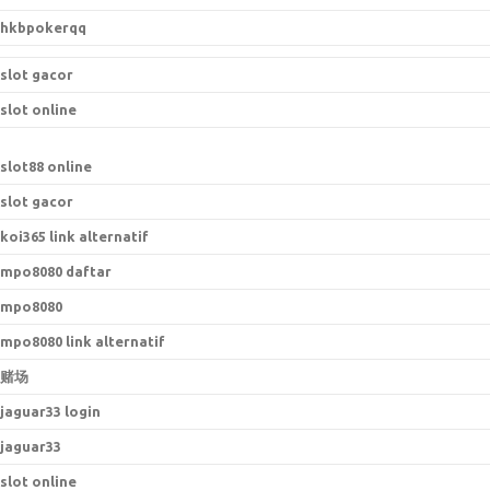
hkbpokerqq
slot gacor
slot online
slot88 online
slot gacor
koi365 link alternatif
mpo8080 daftar
mpo8080
mpo8080 link alternatif
赌场
jaguar33 login
jaguar33
slot online