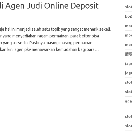
 Agen Judi Online Deposit
slo
koi
mpo
a hal ini menjadi salah satu topik yang sangat menarik sekali.
mp
ver yang menyediakan ragam permainan. para bettor bisa
yang tersedia. Pastinya masing masing permainan
mpo
kan kini agen pkv menawarkan kemudahan bagi para…
赌
jag
jag
slo
slo
aga
slo
slo