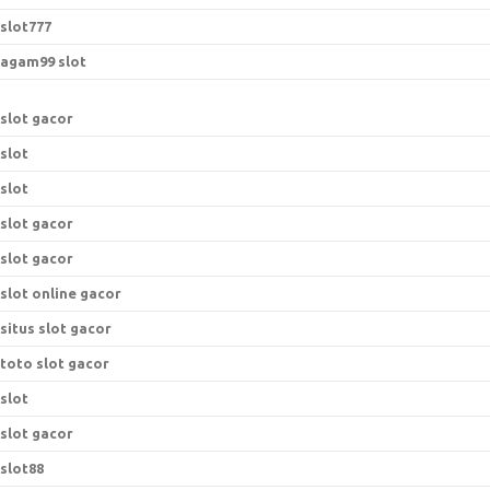
slot777
agam99 slot
slot gacor
slot
slot
slot gacor
slot gacor
slot online gacor
situs slot gacor
toto slot gacor
slot
slot gacor
slot88