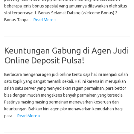
beberapa jenis bonus spesial yang umumnya ditawarkan oleh situs
slot terpercaya: 1. Bonus Selamat Datang (Welcome Bonus) 2.
Bonus Tanpa…
Read More »
Keuntungan Gabung di Agen Judi
Online Deposit Pulsa!
Berbicara mengenai agen judi online tentu saja hal ini menjadi salah
satu topik yang sangat menarik sekali. Hal ini karena ini merupakan
salah satu server yang menyediakan ragam permainan. para bettor
bisa dengan mudah mengakses banyak permainan yang tersedia.
Pastinya masing masing permainan menawarkan keseruan dan
keuntungan. Bahkan kini agen pkv menawarkan kemudahan bagi
para…
Read More »