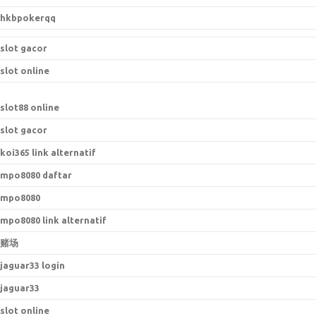
hkbpokerqq
slot gacor
slot online
slot88 online
slot gacor
koi365 link alternatif
mpo8080 daftar
mpo8080
mpo8080 link alternatif
赌场
jaguar33 login
jaguar33
slot online