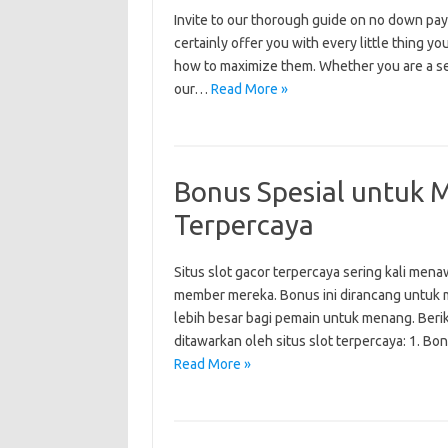
Invite to our thorough guide on no down paym
certainly offer you with every little thing 
how to maximize them. Whether you are a se
our…
Read More »
Bonus Spesial untuk 
Terpercaya
Situs slot gacor terpercaya sering kali men
member mereka. Bonus ini dirancang untuk
lebih besar bagi pemain untuk menang. Beri
ditawarkan oleh situs slot terpercaya: 1.
Read More »