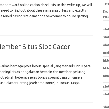
Ter
ent reward online casino checklists. In this write-up, we will
you need to find out about these amazing offers and exactly
Keu
asoned casino site gamer or a newcomer to online gaming,
Puls
slo
slo
Member Situs Slot Gacor
slo
mej
hk
awarkan berbagai jenis bonus spesial yang menarik untuk para
hk
 meningkatkan pengalaman bermain dan memberi peluang
hk
kut adalah beberapa jenis bonus spesial yang umumnya
 Bonus Selamat Datang (Welcome Bonus) 2. Bonus Tanpa…
slo
slo
slo