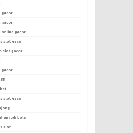
t
t gacor
t gacor
t online gacor
us slot gacor
o slot gacor
t
t gacor
t88
bet
us slot gacor
hjong
uhan judi bola
us slot