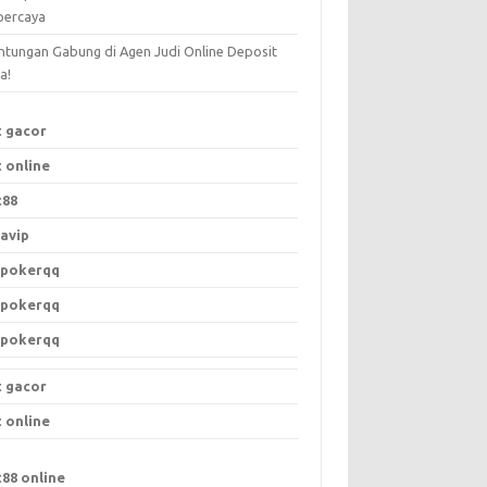
percaya
ntungan Gabung di Agen Judi Online Deposit
a!
t gacor
t online
t88
avip
bpokerqq
bpokerqq
bpokerqq
t gacor
t online
t88 online