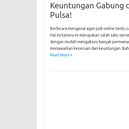
Keuntungan Gabung di
Pulsa!
Berbicara mengenai agen judi online tentu saj
Hal ini karena ini merupakan salah satu ser
dengan mudah mengakses banyak permainan 
menawarkan keseruan dan keuntungan. Bah
Read More »