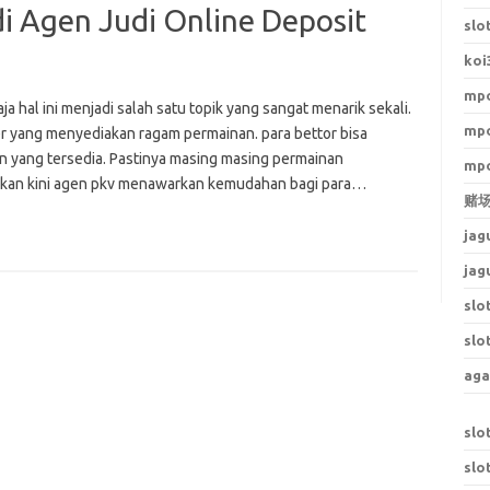
 Agen Judi Online Deposit
slo
koi
mpo
a hal ini menjadi salah satu topik yang sangat menarik sekali.
mp
ver yang menyediakan ragam permainan. para bettor bisa
yang tersedia. Pastinya masing masing permainan
mpo
kan kini agen pkv menawarkan kemudahan bagi para…
赌
jag
jag
slo
slo
aga
slo
slo