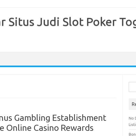
r Situs Judi Slot Poker To
Sea
for:
R
us Gambling Establishment
No 
List
ree Online Casino Rewards
Bon