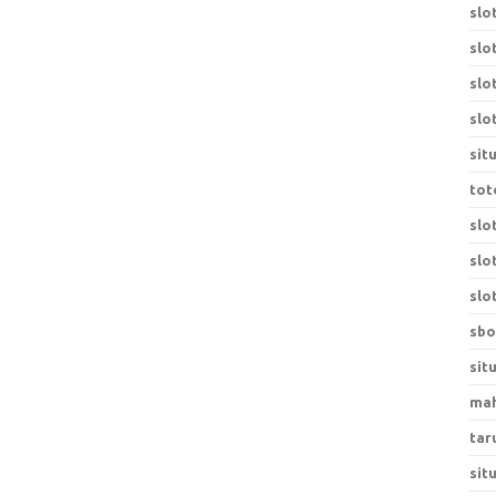
slo
slo
slo
slo
sit
tot
slo
slo
slo
sbo
sit
ma
tar
sit