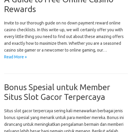
Rewards
Invite to our thorough guide on no down payment reward online
casino checklists. In this write-up, we will certainly offer you with
every little thing you need to find out about these amazing offers
and exactly how to maximize them. Whether you are a seasoned
casino site gamer or a newcomer to online gaming, our…
Read More »
Bonus Spesial untuk Member
Situs Slot Gacor Terpercaya
Situs slot gacor terpercaya sering kali menawarkan berbagai jenis
bonus spesial yang menarik untuk para member mereka. Bonus ini
dirancang untuk meningkatkan pengalaman bermain dan memberi
peluang lebih besar bagi pemain untuk menang. Berikut adalah