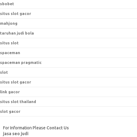
sbobet
situs slot gacor
mahjong
taruhan judi bola
situs slot
spaceman
spaceman pragmatic
slot
situs slot gacor
link gacor
situs slot thailand
slot gacor
For Information Please
Contact Us
jasa seo judi