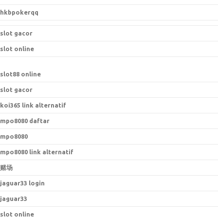
hkbpokerqq
slot gacor
slot online
slot88 online
slot gacor
koi365 link alternatif
mpo8080 daftar
mpo8080
mpo8080 link alternatif
赌场
jaguar33 login
jaguar33
slot online