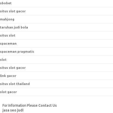
sbobet
situs slot gacor
mahjong
taruhan judi bola
situs slot
spaceman
spaceman pragmatic
slot
situs slot gacor
link gacor
situs slot thailand
slot gacor
For Information Please
Contact Us
jasa seo judi