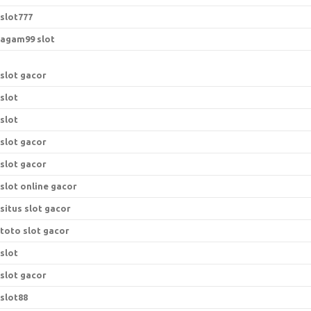
slot777
agam99 slot
slot gacor
slot
slot
slot gacor
slot gacor
slot online gacor
situs slot gacor
toto slot gacor
slot
slot gacor
slot88