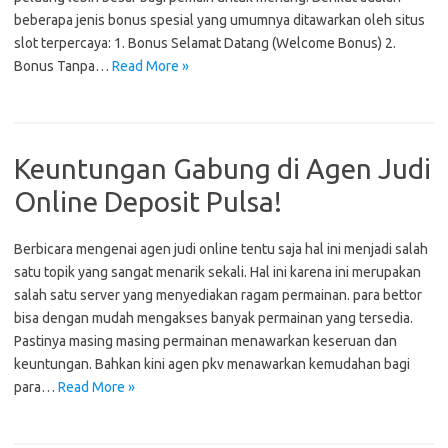
beberapa jenis bonus spesial yang umumnya ditawarkan oleh situs
slot terpercaya: 1. Bonus Selamat Datang (Welcome Bonus) 2.
Bonus Tanpa…
Read More »
Keuntungan Gabung di Agen Judi
Online Deposit Pulsa!
Berbicara mengenai agen judi online tentu saja hal ini menjadi salah
satu topik yang sangat menarik sekali. Hal ini karena ini merupakan
salah satu server yang menyediakan ragam permainan. para bettor
bisa dengan mudah mengakses banyak permainan yang tersedia.
Pastinya masing masing permainan menawarkan keseruan dan
keuntungan. Bahkan kini agen pkv menawarkan kemudahan bagi
para…
Read More »