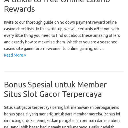
Rewards
Invite to our thorough guide on no down payment reward online
casino checklists. In this write-up, we will certainly offer you with
every little thing you need to find out about these amazing offers
and exactly how to maximize them. Whether you are a seasoned
casino site gamer or a newcomer to online gaming, our…
Read More »
Bonus Spesial untuk Member
Situs Slot Gacor Terpercaya
Situs slot gacor terpercaya sering kali menawarkan berbagai jenis
bonus spesial yang menarik untuk para member mereka. Bonus ini
dirancang untuk meningkatkan pengalaman bermain dan memberi
peluang lebih besar bagi pemain untuk menang. Berikut adalah