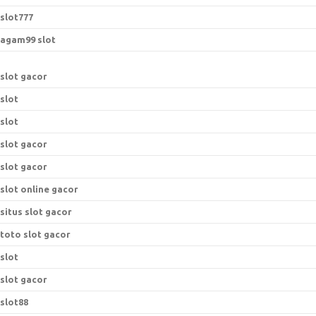
slot777
agam99 slot
slot gacor
slot
slot
slot gacor
slot gacor
slot online gacor
situs slot gacor
toto slot gacor
slot
slot gacor
slot88