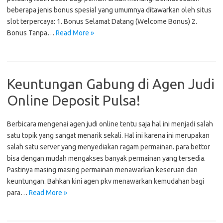
beberapa jenis bonus spesial yang umumnya ditawarkan oleh situs
slot terpercaya: 1. Bonus Selamat Datang (Welcome Bonus) 2.
Bonus Tanpa…
Read More »
Keuntungan Gabung di Agen Judi
Online Deposit Pulsa!
Berbicara mengenai agen judi online tentu saja hal ini menjadi salah
satu topik yang sangat menarik sekali. Hal ini karena ini merupakan
salah satu server yang menyediakan ragam permainan. para bettor
bisa dengan mudah mengakses banyak permainan yang tersedia.
Pastinya masing masing permainan menawarkan keseruan dan
keuntungan. Bahkan kini agen pkv menawarkan kemudahan bagi
para…
Read More »