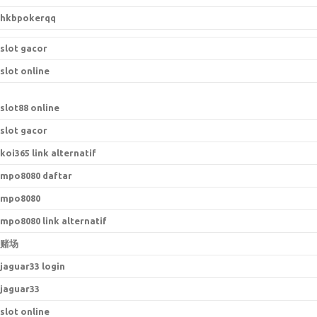
hkbpokerqq
slot gacor
slot online
slot88 online
slot gacor
koi365 link alternatif
mpo8080 daftar
mpo8080
mpo8080 link alternatif
赌场
jaguar33 login
jaguar33
slot online