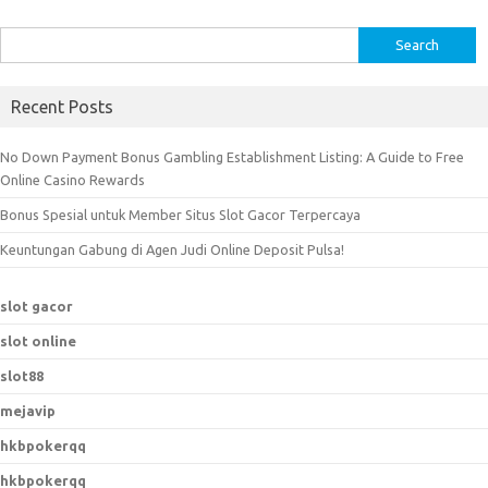
S
e
a
Recent Posts
r
c
No Down Payment Bonus Gambling Establishment Listing: A Guide to Free
h
Online Casino Rewards
f
Bonus Spesial untuk Member Situs Slot Gacor Terpercaya
o
r
Keuntungan Gabung di Agen Judi Online Deposit Pulsa!
:
slot gacor
slot online
slot88
mejavip
hkbpokerqq
hkbpokerqq