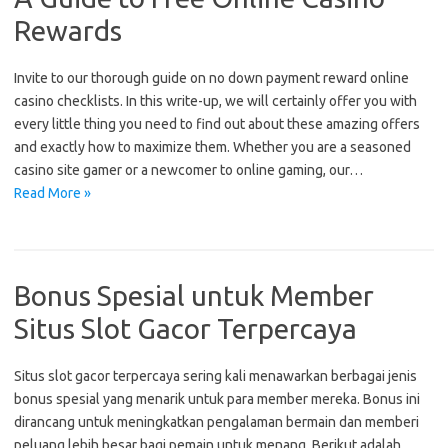
Rewards
Invite to our thorough guide on no down payment reward online
casino checklists. In this write-up, we will certainly offer you with
every little thing you need to find out about these amazing offers
and exactly how to maximize them. Whether you are a seasoned
casino site gamer or a newcomer to online gaming, our…
Read More »
Bonus Spesial untuk Member
Situs Slot Gacor Terpercaya
Situs slot gacor terpercaya sering kali menawarkan berbagai jenis
bonus spesial yang menarik untuk para member mereka. Bonus ini
dirancang untuk meningkatkan pengalaman bermain dan memberi
peluang lebih besar bagi pemain untuk menang. Berikut adalah