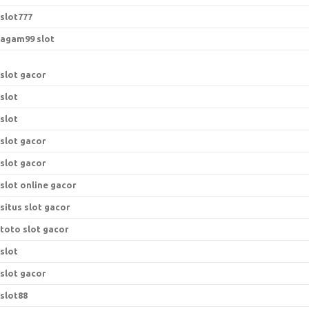
slot777
agam99 slot
slot gacor
slot
slot
slot gacor
slot gacor
slot online gacor
situs slot gacor
toto slot gacor
slot
slot gacor
slot88