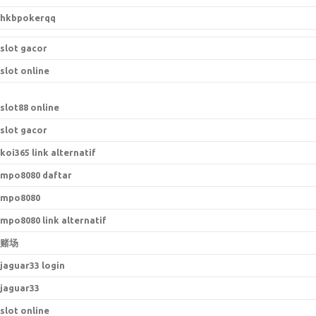
hkbpokerqq
slot gacor
slot online
slot88 online
slot gacor
koi365 link alternatif
mpo8080 daftar
mpo8080
mpo8080 link alternatif
赌场
jaguar33 login
jaguar33
slot online