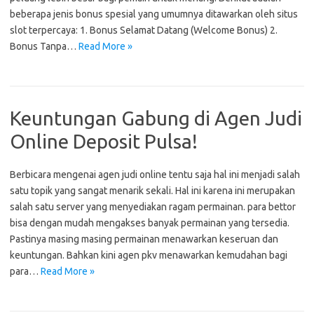
beberapa jenis bonus spesial yang umumnya ditawarkan oleh situs
slot terpercaya: 1. Bonus Selamat Datang (Welcome Bonus) 2.
Bonus Tanpa…
Read More »
Keuntungan Gabung di Agen Judi
Online Deposit Pulsa!
Berbicara mengenai agen judi online tentu saja hal ini menjadi salah
satu topik yang sangat menarik sekali. Hal ini karena ini merupakan
salah satu server yang menyediakan ragam permainan. para bettor
bisa dengan mudah mengakses banyak permainan yang tersedia.
Pastinya masing masing permainan menawarkan keseruan dan
keuntungan. Bahkan kini agen pkv menawarkan kemudahan bagi
para…
Read More »