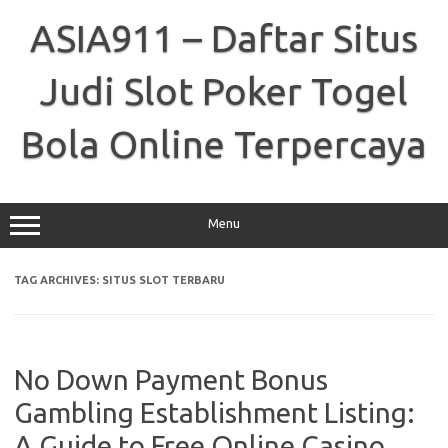
Skip
to
ASIA911 – Daftar Situs
content
Judi Slot Poker Togel
Bola Online Terpercaya
Menu
TAG ARCHIVES:
SITUS SLOT TERBARU
No Down Payment Bonus
Gambling Establishment Listing:
A Guide to Free Online Casino