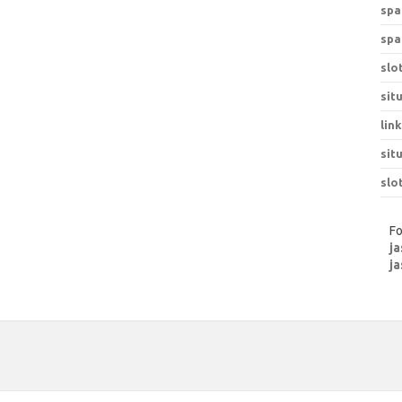
sp
spa
slo
sit
lin
sit
slo
Fo
ja
ja