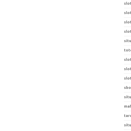
slo
slo
slo
slo
sit
tot
slo
slo
slo
sbo
sit
ma
tar
sit