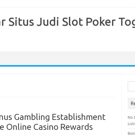
r Situs Judi Slot Poker To
Sea
for:
R
us Gambling Establishment
No 
List
ree Online Casino Rewards
Bon