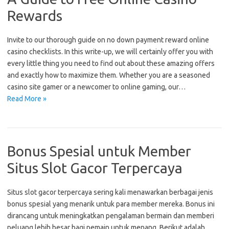
Rewards
Invite to our thorough guide on no down payment reward online
casino checklists. In this write-up, we will certainly offer you with
every little thing you need to find out about these amazing offers
and exactly how to maximize them. Whether you are a seasoned
casino site gamer or a newcomer to online gaming, our…
Read More »
Bonus Spesial untuk Member
Situs Slot Gacor Terpercaya
Situs slot gacor terpercaya sering kali menawarkan berbagai jenis
bonus spesial yang menarik untuk para member mereka. Bonus ini
dirancang untuk meningkatkan pengalaman bermain dan memberi
peluang lebih besar bagi pemain untuk menang. Berikut adalah