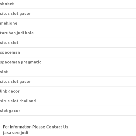
sbobet
situs slot gacor
mahjong
taruhan judi bola
situs slot
spaceman
spaceman pragmatic
slot
situs slot gacor
link gacor
situs slot thailand
slot gacor
For Information Please
Contact Us
jasa seo judi