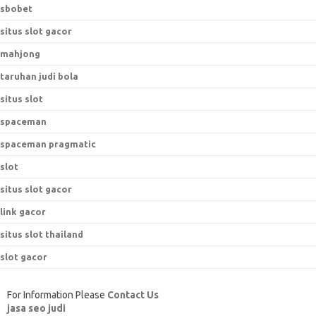
sbobet
situs slot gacor
mahjong
taruhan judi bola
situs slot
spaceman
spaceman pragmatic
slot
situs slot gacor
link gacor
situs slot thailand
slot gacor
For Information Please
Contact Us
jasa seo judi